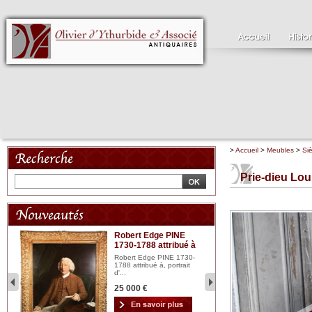
>
Accueil
>
Meubles
>
Siè
Prie-dieu Lou
Robert Edge PINE
C
1730-1788 attribué à
18
bois
n...
Robert Edge PINE 1730-
Cl
1788 attribué à, portrait
19
d'...
Hui
25 000 €
2 