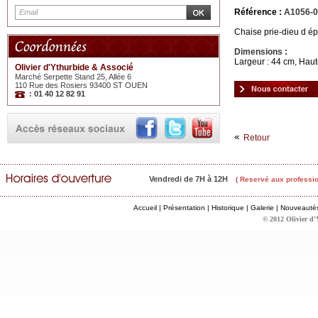
Référence :
A1056-
Chaise prie-dieu d ép
Dimensions :
Largeur : 44 cm, Haut
Olivier d'Ythurbide & Associé
Marché Serpette Stand 25, Allée 6
110 Rue des Rosiers 93400 ST OUEN
: 01 40 12 82 91
Retour
Vendredi de 7H à 12H
( Reservé aux professio
Accueil
|
Présentation
|
Historique
|
Galerie
|
Nouveauté
© 2012 Olivier d'