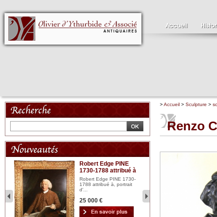
>
Accueil
>
Sculpture
>
s
Renzo 
Robert Edge PINE
C
1730-1788 attribué à
18
bois
n...
Robert Edge PINE 1730-
Cl
1788 attribué à, portrait
19
d'...
Hui
25 000 €
2 