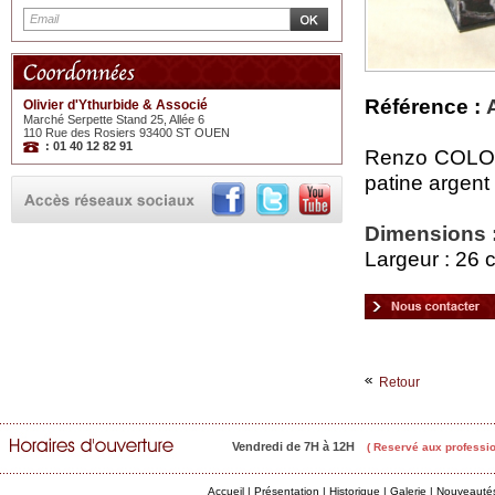
Référence :
Olivier d'Ythurbide & Associé
Marché Serpette Stand 25, Allée 6
110 Rue des Rosiers 93400 ST OUEN
: 01 40 12 82 91
Renzo COLOMB
patine argent
Dimensions 
Largeur : 26 
Retour
Vendredi de 7H à 12H
( Reservé aux professio
Accueil
|
Présentation
|
Historique
|
Galerie
|
Nouveauté