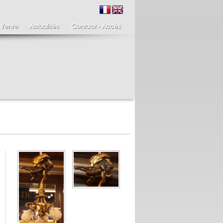
ire de bougeoirs fin
Italie XIXème,
IIIème
Spinario
re de bougeoirs putti
Spinario ou le tireur
ant une torchère en
d'épine épreuve en
.
albâtre, ...
700 €
4 900 €