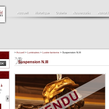
>
Accueil
>
Luminaires
>
Lustre-lanterne
> Suspension N.III
Suspension N.III
Clément SERVEAU
Pa
 à
1886-1972
XV
0-
Clément SERVEAU 1886-
Pai
t
1972 "Portrait de Boxer"
ten
Hui...
br..
2 500 €
1 