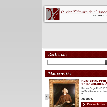
Mannequin XVIII
Robert Edge PINE
1730-1788 attribué
Mannequin articulé en bois
laqué et sculpté Espagn...
Robert Edge PINE 173
1788 attribué à, portrai
2 900 €
d'...
25 000 €