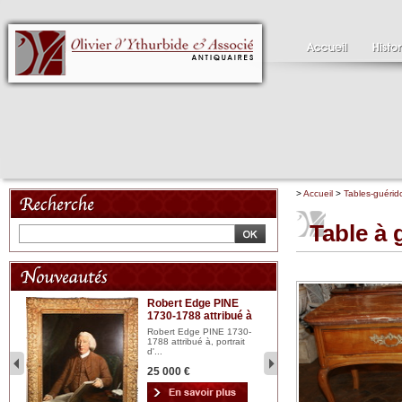
>
Accueil
>
Tables-guérid
Table à g
Robert Edge PINE
C
1730-1788 attribué à
18
bois
n...
Robert Edge PINE 1730-
Cl
1788 attribué à, portrait
19
d'...
Hui
25 000 €
2 