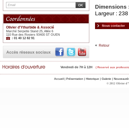
Dimensions 
Largeur : 238
Olivier d'Ythurbide & Associé
Marché Serpette Stand 25, Allée 6
110 Rue des Rosiers 93400 ST OUEN
: 01 40 12 82 91
Retour
Vendredi de 7H à 12H
( Reservé aux professio
Accueil
|
Présentation
|
Historique
|
Galerie
|
Nouveauté
© 2012 Olivier d'