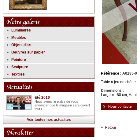
Luminaires
Meubles
Objets d'art
Oeuvres sur papier
Peinture
Sculpture
Référence :
A0285-
Textiles
Table à jeu en chêne c
Dimensions :
Largeur : 80 cm, Haut
Eté 2016
Nous avons le plaisir de vous
annoncer que le magasin sera ouvert
tout l...
Voir toutes nos actualités
Retour