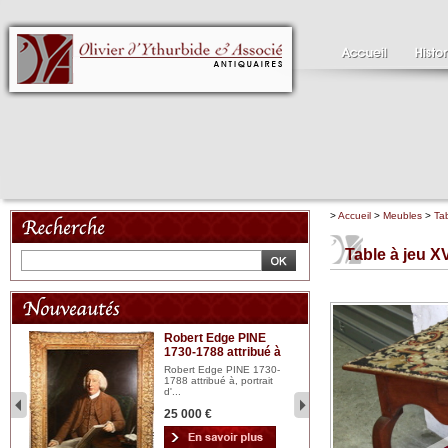
>
Accueil
>
Meubles
>
Ta
Table à jeu XV
Robert Edge PINE
C
1730-1788 attribué à
18
bois
n...
Robert Edge PINE 1730-
Cl
1788 attribué à, portrait
19
d'...
Hui
25 000 €
2 