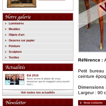
Luminaires
Meubles
Objets d'art
Oeuvres sur papier
Peinture
Sculpture
Textiles
Référence :
Petit bureau
ceinture époq
Eté 2016
Nous avons le plaisir de vous
annoncer que le magasin sera ouvert
tout l...
Dimensions 
Largeur : 90 
Voir toutes nos actualités