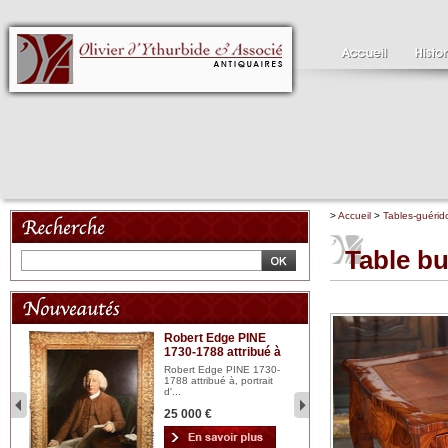
>
Accueil
>
Tables-guérid
Table bu
Robert Edge PINE
C
1730-1788 attribué à
18
bois
n...
Robert Edge PINE 1730-
Cl
1788 attribué à, portrait
19
d'...
Hui
25 000 €
2 