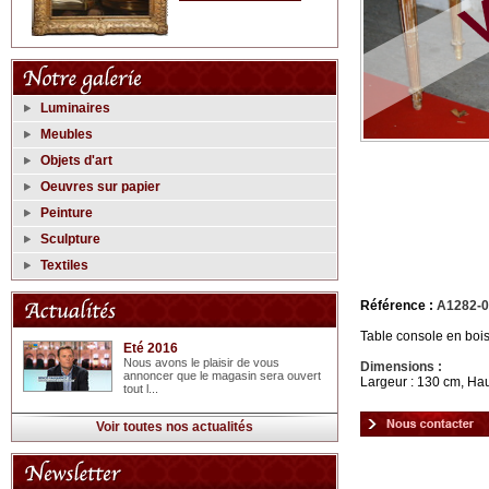
Luminaires
Meubles
Objets d'art
Oeuvres sur papier
Peinture
Sculpture
Textiles
Référence :
A1282-
Table console en boi
Eté 2016
Nous avons le plaisir de vous
Dimensions :
annoncer que le magasin sera ouvert
Largeur : 130 cm, Hau
tout l...
Voir toutes nos actualités