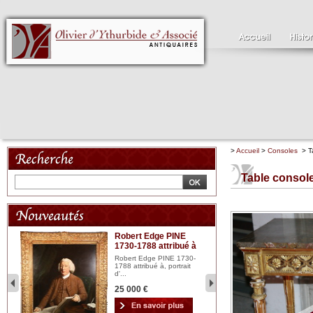
>
Accueil
>
Consoles
> Ta
Table consol
Robert Edge PINE
C
1730-1788 attribué à
18
bois
n...
Robert Edge PINE 1730-
Cl
1788 attribué à, portrait
19
d'...
Hui
25 000 €
2 