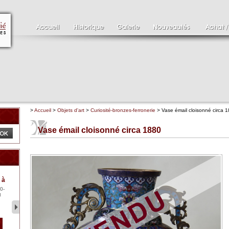
>
Accueil
>
Objets d'art
>
Curiosité-bronzes-ferronerie
> Vase émail cloisonné circa 
Vase émail cloisonné circa 1880
Clément SERVEAU
Pa
 à
1886-1972
XV
0-
Clément SERVEAU 1886-
Pai
t
1972 "Portrait de Boxer"
ten
Hui...
br..
2 500 €
1 