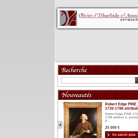
Mannequin XVIII
Robert Edge PINE
1730-1788 attribué
Mannequin articulé en bois
laqué et sculpté Espagn...
Robert Edge PINE 173
1788 attribué à, portrai
2 900 €
d'...
25 000 €