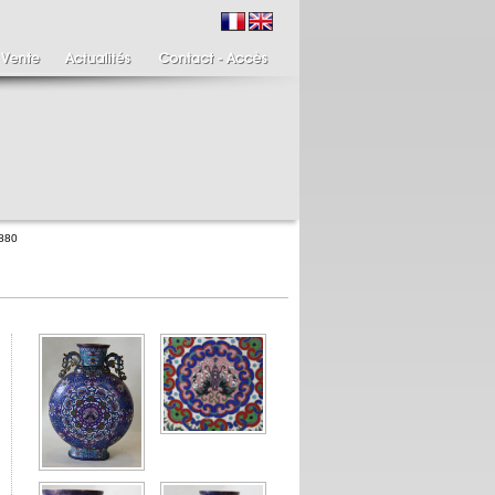
1880
ire de bougeoirs fin
Italie XIXème,
IIIème
Spinario
re de bougeoirs putti
Spinario ou le tireur
ant une torchère en
d'épine épreuve en
.
albâtre, ...
700 €
4 900 €