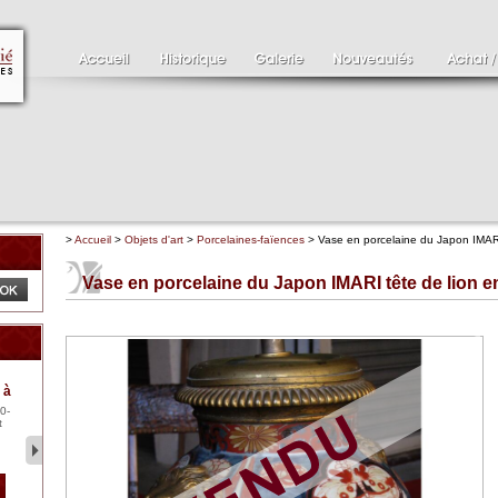
>
Accueil
>
Objets d'art
>
Porcelaines-faïences
> Vase en porcelaine du Japon IMARI
Vase en porcelaine du Japon IMARI tête de lion e
Clément SERVEAU
Pa
 à
1886-1972
XV
0-
Clément SERVEAU 1886-
Pai
t
1972 "Portrait de Boxer"
ten
Hui...
br..
2 500 €
1 