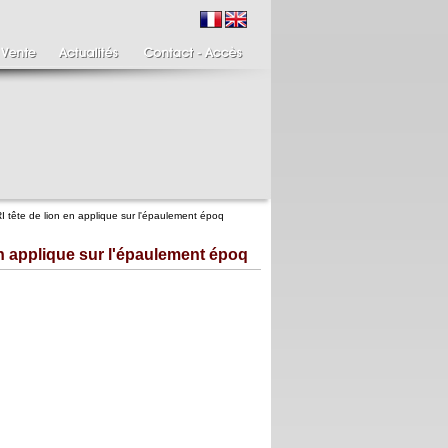
 tête de lion en applique sur l'épaulement époq
n applique sur l'épaulement époq
ire de bougeoirs fin
Italie XIXème,
IIIème
Spinario
re de bougeoirs putti
Spinario ou le tireur
ant une torchère en
d'épine épreuve en
.
albâtre, ...
700 €
4 900 €