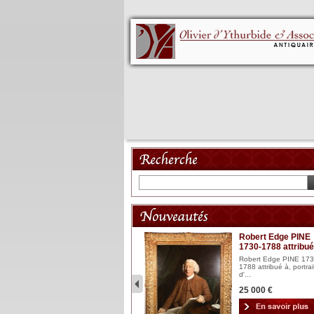
Mannequin XVIII
Robert Edge PINE
1730-1788 attribué
Mannequin articulé en bois
laqué et sculpté Espagn...
Robert Edge PINE 173
1788 attribué à, portrai
2 900 €
d'...
25 000 €