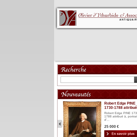
Mannequin XVIII
Robert Edge PINE
1730-1788 attribué
Mannequin articulé en bois
laqué et sculpté Espagn...
Robert Edge PINE 173
1788 attribué à, portrai
2 900 €
d'...
25 000 €