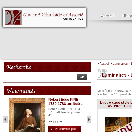
>
Accueil
>
Luminaires
>
Luminaires - 
Mise à jour : 06/07/202
Recherche 143 produit
Robert Edge PINE
C
Lustre cage style 
1730-1788 attribué à
18
bois
XV, circa 1880
n...
Robert Edge PINE 1730-
Cl
1788 attribué à, portrait
19
d'...
Hui
25 000 €
2 