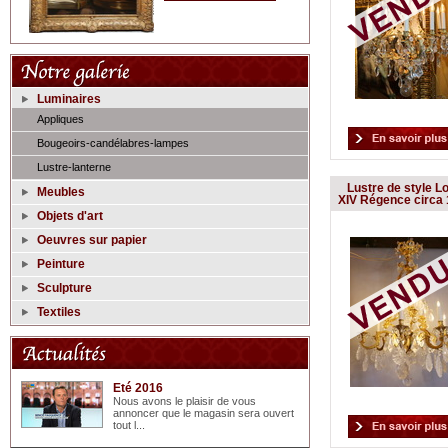
Luminaires
Appliques
Bougeoirs-candélabres-lampes
Lustre-lanterne
Lustre de style L
Meubles
XIV Régence circa
Objets d'art
Oeuvres sur papier
Peinture
Sculpture
Textiles
Eté 2016
Nous avons le plaisir de vous
annoncer que le magasin sera ouvert
tout l...