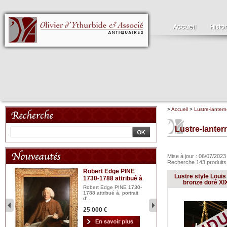
>
Accueil
>
Lustre-lanter
Lustre-lanter
Mise à jour : 06/07/202
Recherche 143 produit
Robert Edge PINE
C
Lustre style Louis
1730-1788 attribué à
18
bois
bronze doré XI
n...
Robert Edge PINE 1730-
Cl
1788 attribué à, portrait
19
d'...
Hui
25 000 €
2 