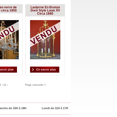
en verre de
Lanterne En Bronze
 circa 1950
Doré Style Louis XV
Circa 1880
0
-
11
-
Page suivante >
anche de 10H à 18H
Lundi de 11H à 17H