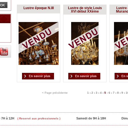
Lustre époque N.III
Lustre de style Louis
Lustre 
XVI début XXème
Murano
< Page précédente
1
-
2
-
3
-
4
-
5
-
6
-
7
-
8
-
9
-
1
e 7H à 12H
Samedi de 9H à 18H
Dim
( Reservé aux professionnels )