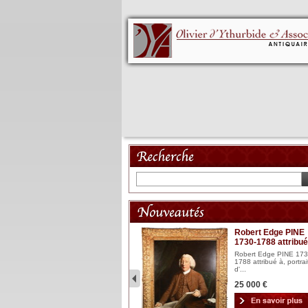
Mannequin XVIII
Robert Edge PINE
1730-1788 attribué
Mannequin articulé en bois
laqué et sculpté Espagn...
Robert Edge PINE 173
1788 attribué à, portrai
2 900 €
d'...
25 000 €