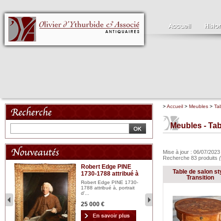
>
Accueil
>
Meubles
>
Ta
Meubles - Ta
Mise à jour : 06/07/202
Recherche 83 produits
Robert Edge PINE
C
Table de salon st
1730-1788 attribué à
18
bois
Transition
n...
Robert Edge PINE 1730-
Cl
1788 attribué à, portrait
19
d'...
Hui
25 000 €
2 