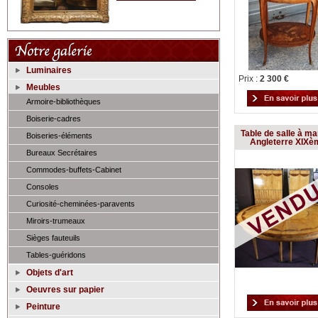
Luminaires
Prix :
2 300 €
Meubles
Armoire-bibliothèques
Boiserie-cadres
Table de salle à m
Boiseries-éléments
Angleterre XIXè
Bureaux Secrétaires
Commodes-buffets-Cabinet
Consoles
Curiosité-cheminées-paravents
Miroirs-trumeaux
Sièges fauteuils
Tables-guéridons
Objets d'art
Oeuvres sur papier
Peinture