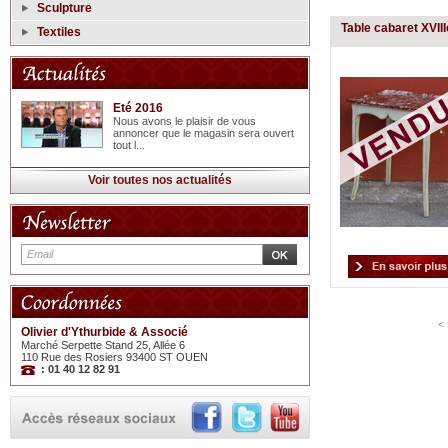
Sculpture
Table cabaret XVII
Textiles
Eté 2016
Nous avons le plaisir de vous
annoncer que le magasin sera ouvert
tout l...
Voir toutes nos actualités
<
Olivier d'Ythurbide & Associé
Marché Serpette Stand 25, Allée 6
110 Rue des Rosiers 93400 ST OUEN
: 01 40 12 82 91