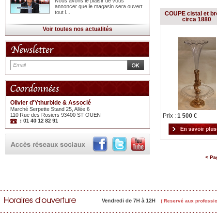
Nous avons le plaisir de vous
annoncer que le magasin sera ouvert
tout l...
COUPE cistal et b
circa 1880
Voir toutes nos actualités
Olivier d'Ythurbide & Associé
Marché Serpette Stand 25, Allée 6
110 Rue des Rosiers 93400 ST OUEN
Prix :
1 500 €
: 01 40 12 82 91
< Pa
Vendredi de 7H à 12H
( Reservé aux professio