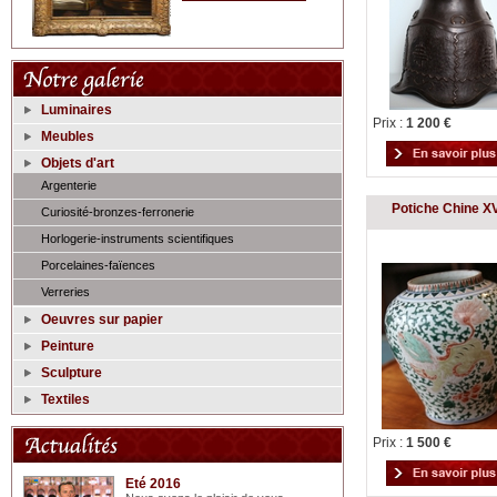
Luminaires
Prix :
1 200 €
Meubles
Objets d'art
Argenterie
Potiche Chine XV
Curiosité-bronzes-ferronerie
Horlogerie-instruments scientifiques
Porcelaines-faïences
Verreries
Oeuvres sur papier
Peinture
Sculpture
Textiles
Prix :
1 500 €
Eté 2016