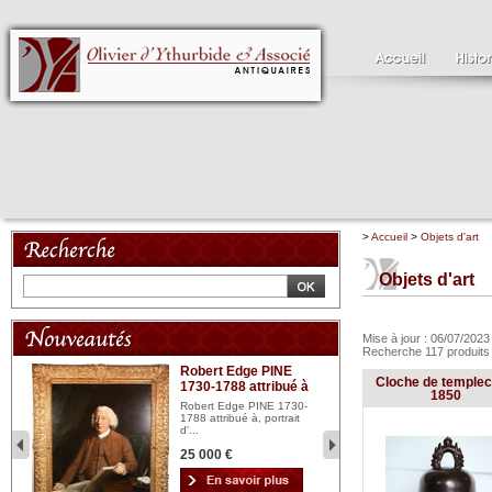
>
Accueil
>
Objets d'art
Objets d'art
Mise à jour : 06/07/202
Recherche 117 produit
Robert Edge PINE
C
Cloche de templec
1730-1788 attribué à
18
bois
1850
n...
Robert Edge PINE 1730-
Cl
1788 attribué à, portrait
19
d'...
Hui
25 000 €
2 