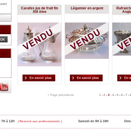
uvert
Carafes jus de fruit fin
Légumier en argent
Rafraich
XIX ème
Angla
< Page précédente
1
-
2
-
3
-
4
-
5
-
6
-
7
-
e 7H à 12H
Samedi de 9H à 18H
Dim
( Reservé aux professionnels )