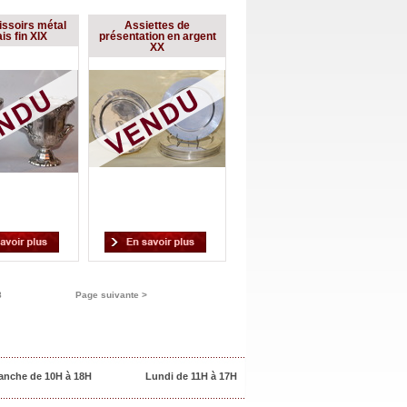
issoirs métal
Assiettes de
is fin XIX
présentation en argent
XX
8
Page suivante >
anche de 10H à 18H
Lundi de 11H à 17H