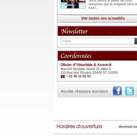
Nous avons le plaisir de vous
annoncer que le magasin sera o
tout l...
Voir toutes nos actualités
Olivier d'Ythurbide & Associé
Marché Serpette Stand 25, Allée 6
110 Rue des Rosiers 93400 ST OUEN
: 01 40 12 82 91
Vendredi d