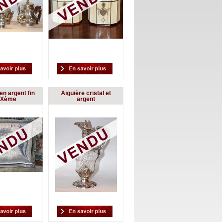
en argent fin
Aiguière cristal et
IXème
argent