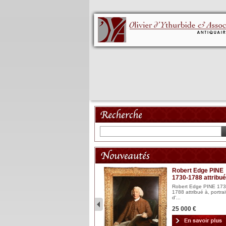
Mannequin XVIII
Robert Edge PINE
1730-1788 attribué
Mannequin articulé en bois
laqué et sculpté Espagn...
Robert Edge PINE 173
1788 attribué à, portrai
2 900 €
d'...
25 000 €