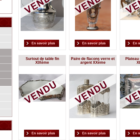
Surtout de table fin
Paire de flacons verre et
Plateau 
XIXème
argent XXème
X