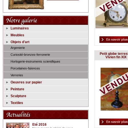
Luminaires
Meubles
Objets d'art
Argenterie
Petit globe terres
Curiosité-bronzes-ferronerie
Vivien fin XIX
Horlogerie-instruments scientifiques
Porcelaines-faïences
Verreries
Oeuvres sur papier
Peinture
Sculpture
Textiles
Eté 2016