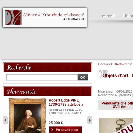
>
Accueil
>
Objets d'art
>
Objets d'art 
Mise à jour : 06/07/202
Recherche 43 produits
Robert Edge PINE
C
Pendulette d"e;offi
1730-1788 attribué à
18
bois
XVIII ème
n...
Robert Edge PINE 1730-
Cl
1788 attribué à, portrait
19
d'...
Hui
25 000 €
2 