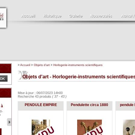
>
Accueil
>
Objets d'art
>
Horlogerie-instruments scientifiques
Objets d'art - Horlogerie-instruments scientifique
Mise à jour : 06/07/2023 14h00
Recherche 43 produits
( 37 - 43 )
Clément SERVEAU
Pa
PENDULE EMPIRE
Pendulette circa 1880
pendule 
 à
1886-1972
XV
0-
Clément SERVEAU 1886-
Pai
t
1972 "Portrait de Boxer"
ten
Hui...
br..
2 500 €
1 