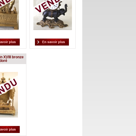
n XVIII bronze
doré