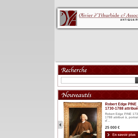
Mannequin XVIII
Robert Edge PINE
1730-1788 attribué
Mannequin articulé en bois
laqué et sculpté Espagn...
Robert Edge PINE 173
1788 attribué à, portrai
2 900 €
d'...
25 000 €