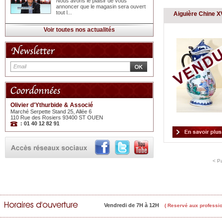
Nous avons le plaisir de vous
annoncer que le magasin sera ouvert
tout l...
Aiguière Chine XV
Voir toutes nos actualités
Olivier d'Ythurbide & Associé
Marché Serpette Stand 25, Allée 6
110 Rue des Rosiers 93400 ST OUEN
: 01 40 12 82 91
< P
Vendredi de 7H à 12H
( Reservé aux professio