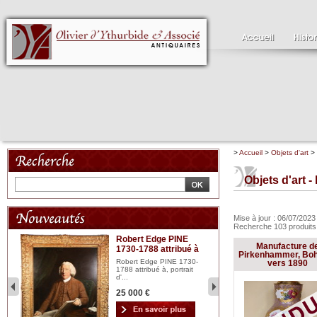
>
Accueil
>
Objets d'art
>
Objets d'art 
Mise à jour : 06/07/202
Recherche 103 produit
Robert Edge PINE
C
Manufacture d
1730-1788 attribué à
18
bois
Pirkenhammer, Bo
n...
Robert Edge PINE 1730-
Cl
vers 1890
1788 attribué à, portrait
19
d'...
Hui
25 000 €
2 