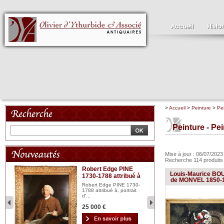
>
Accueil
>
Peinture
>
Pe
Peinture - Pe
Mise à jour : 06/07/202
Recherche 114 produit
Robert Edge PINE
C
Louis-Maurice BO
1730-1788 attribué à
18
bois
de MONVEL 1850-
n...
Robert Edge PINE 1730-
Cl
1788 attribué à, portrait
19
d'...
Hui
25 000 €
2 