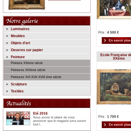
Luminaires
Prix :
4 500 €
Meubles
Objets d'art
Oeuvres sur papier
Ecole Française d
Peinture
XXème
Peinture XXème siècle
Peintures XIXème siècle
Peintures XVI-XVII-XVIII ème siècle
Sculpture
Textiles
Eté 2016
Prix :
1 700 €
Nous avons le plaisir de vous
annoncer que le magasin sera ouvert
tout l...