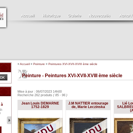
>
Accueil
>
Peinture
>
Peintures XVI-XVII-XVIII ème siècle
Peinture - Peintures XVI-XVII-XVIII ème siècle
Mise à jour : 06/07/2023 14h00
Recherche 262 produits
( 85 - 96 )
Clément SERVEAU
Pa
Jean Louis DEMARNE
J.M NATTIER entourage
Lié Lo
 à
1886-1972
XV
1752-1829
de, Marie Leczinska
SALBREU
0-
Clément SERVEAU 1886-
Pai
(A
t
1972 "Portrait de Boxer"
ten
Hui...
br..
2 500 €
1 