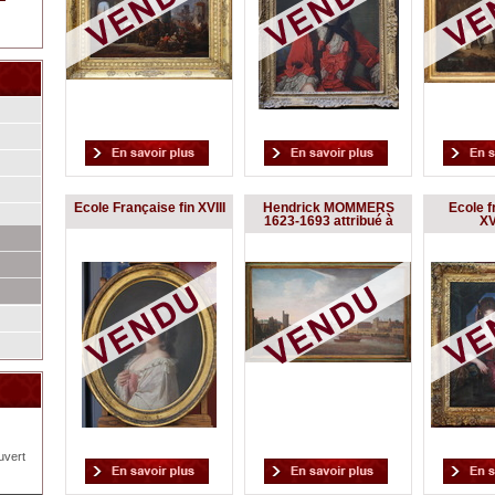
Ecole Française fin XVIII
Hendrick MOMMERS
Ecole f
1623-1693 attribué à
XV
uvert