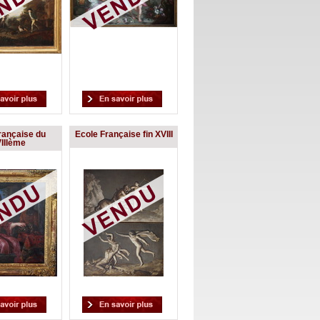
rançaise du
Ecole Française fin XVIII
IIIème