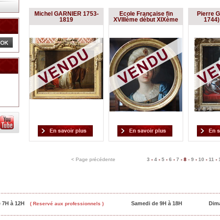
Michel GARNIER 1753-
Ecole Française fin
Pierre G
1819
XVIIIème début XIXème
1744) 
< Page précédente
3
-
4
-
5
-
6
-
7
-
8
-
9
-
10
-
11
-
e 7H à 12H
Samedi de 9H à 18H
Dim
( Reservé aux professionnels )