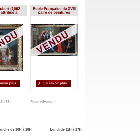
obert (1662-
Ecole Française du XVIII
attribué à
paire de peintures
12
-
13
-
Page suivante >
anche de 10H à 18H
Lundi de 11H à 17H