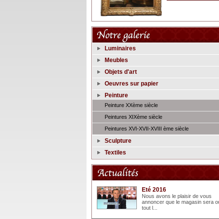
Luminaires
Meubles
Objets d'art
Oeuvres sur papier
Peinture
Peinture XXème siècle
Peintures XIXème siècle
Peintures XVI-XVII-XVIII ème siècle
Sculpture
Textiles
Eté 2016
Nous avons le plaisir de vous
annoncer que le magasin sera o
tout l...