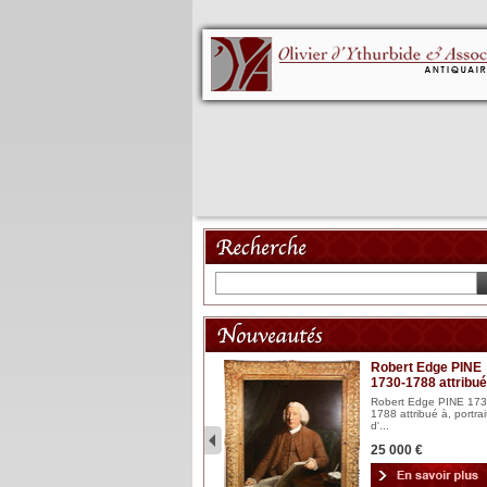
Mannequin XVIII
Robert Edge PINE
1730-1788 attribué
Mannequin articulé en bois
laqué et sculpté Espagn...
Robert Edge PINE 173
1788 attribué à, portrai
2 900 €
d'...
25 000 €