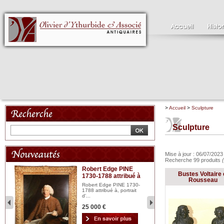
>
Accueil
>
Sculpture
Sculpture
Mise à jour : 06/07/202
Recherche 99 produits
Robert Edge PINE
C
Bustes Voltaire 
1730-1788 attribué à
18
bois
Rousseau
n...
Robert Edge PINE 1730-
Cl
1788 attribué à, portrait
19
d'...
Hui
25 000 €
2 