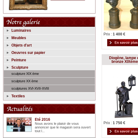
Luminaires
Prix :
1 400 €
Meubles
Objets d'art
Oeuvres sur papier
Diogène, lampe 
Peinture
bronze XIXème
Sculpture
sculpture XIX ème
sculpture XX ème
sculptures XVI-XVII-XVIII
Textiles
Eté 2016
Prix :
1 750 €
Nous avons le plaisir de vous
annoncer que le magasin sera ouvert
tout l...