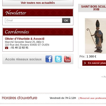
Voir toutes nos actualités
SAINT BOIS SCU
XVIII
Olivier d'Ythurbide & Associé
Marché Serpette Stand 25, Allée 6
110 Rue des Rosiers 93400 ST OUEN
: 01 40 12 82 91
Prix :
1 300 €
< P
Vendredi de 7H à 12H
( Reservé aux professio