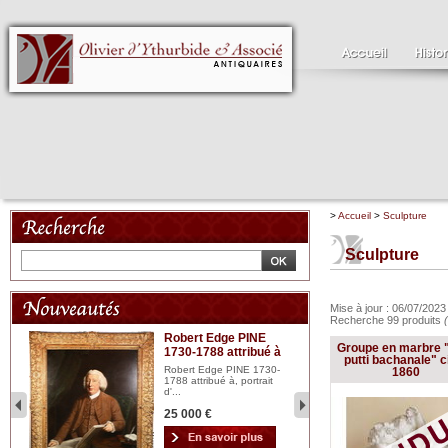
>
Accueil
>
Sculpture
Sculpture
Mise à jour : 06/07/202
Recherche 99 produits
Robert Edge PINE
C
Groupe en marbre "
1730-1788 attribué à
18
bois
putti bachanale" c
n...
Robert Edge PINE 1730-
Cl
1860
1788 attribué à, portrait
19
d'...
Hui
25 000 €
2 