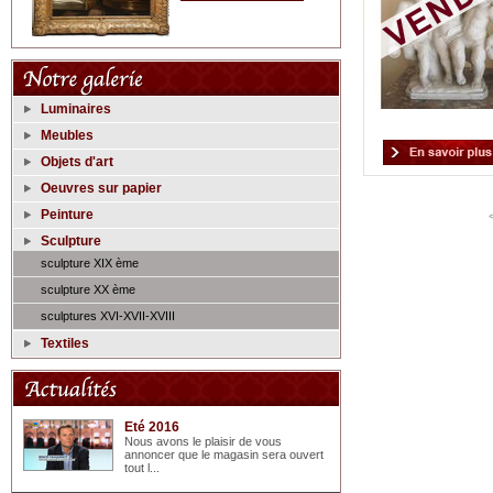
Luminaires
Meubles
Objets d'art
Oeuvres sur papier
Peinture
Sculpture
sculpture XIX ème
sculpture XX ème
sculptures XVI-XVII-XVIII
Textiles
Eté 2016
Nous avons le plaisir de vous
annoncer que le magasin sera ouvert
tout l...