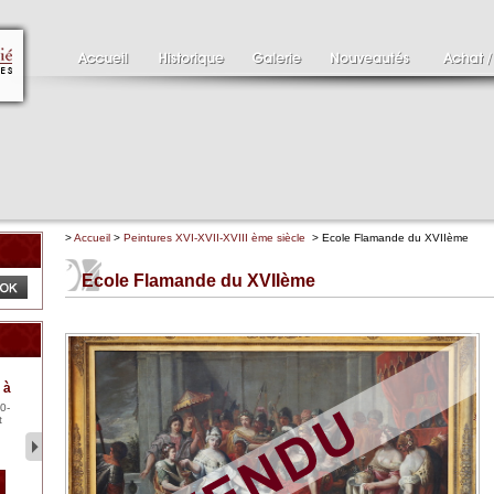
>
Accueil
>
Peintures XVI-XVII-XVIII ème siècle
> Ecole Flamande du XVIIème
Ecole Flamande du XVIIème
Clément SERVEAU
Pa
 à
1886-1972
XV
0-
Clément SERVEAU 1886-
Pai
t
1972 "Portrait de Boxer"
ten
Hui...
br..
2 500 €
1 