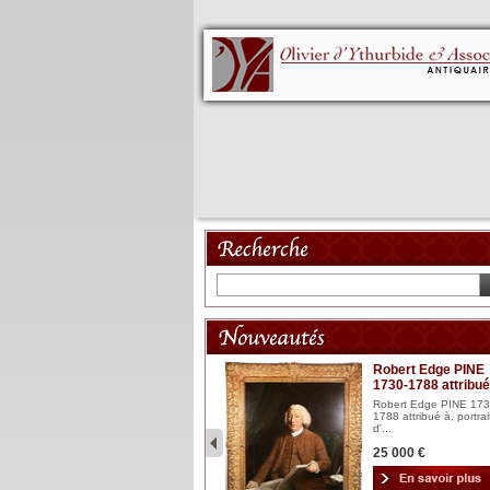
Mannequin XVIII
Robert Edge PINE
1730-1788 attribué
Mannequin articulé en bois
laqué et sculpté Espagn...
Robert Edge PINE 173
1788 attribué à, portrai
2 900 €
d'...
25 000 €