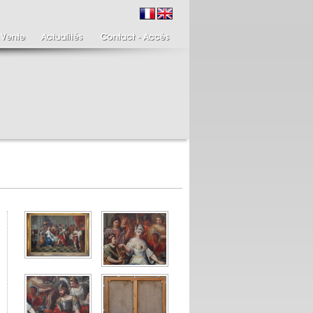
ire de bougeoirs fin
Italie XIXème,
IIIème
Spinario
re de bougeoirs putti
Spinario ou le tireur
ant une torchère en
d'épine épreuve en
.
albâtre, ...
700 €
4 900 €