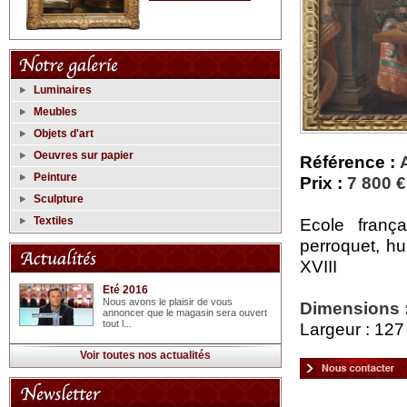
Luminaires
Meubles
Objets d'art
Oeuvres sur papier
Référence :
Peinture
Prix :
7 800 €
Sculpture
Textiles
Ecole franç
perroquet, hu
XVIII
Eté 2016
Nous avons le plaisir de vous
Dimensions 
annoncer que le magasin sera ouvert
tout l...
Largeur : 127
Voir toutes nos actualités