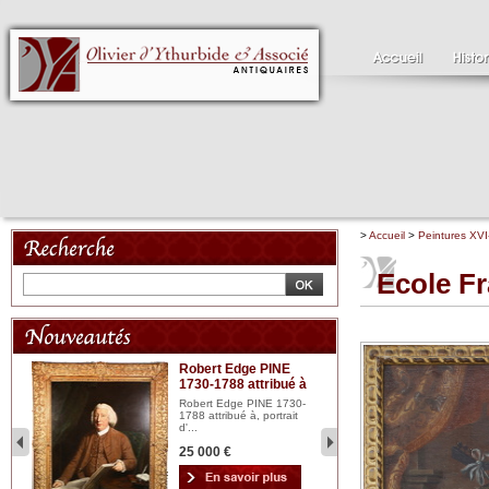
>
Accueil
>
Peintures XVI
Ecole Fr
Robert Edge PINE
C
1730-1788 attribué à
18
bois
n...
Robert Edge PINE 1730-
Cl
1788 attribué à, portrait
19
d'...
Hui
25 000 €
2 