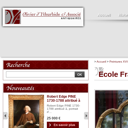
>
Accueil
>
Peintures XVI
Ecole Fr
Robert Edge PINE
C
1730-1788 attribué à
18
bois
n...
Robert Edge PINE 1730-
Cl
1788 attribué à, portrait
19
d'...
Hui
25 000 €
2 