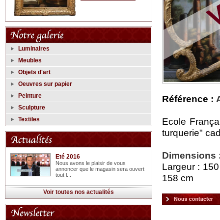
Luminaires
Meubles
Objets d'art
Oeuvres sur papier
Peinture
Référence :
Sculpture
Textiles
Ecole França
turquerie" cad
Dimensions 
Eté 2016
Nous avons le plaisir de vous
Largeur : 150
annoncer que le magasin sera ouvert
tout l...
158 cm
Voir toutes nos actualités