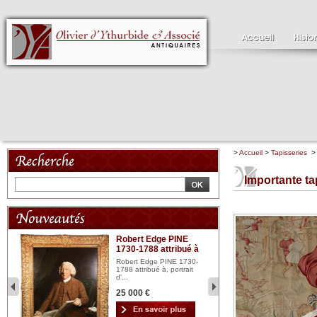
>
Accueil
>
Tapisseries
> 
Importante t
Robert Edge PINE
C
1730-1788 attribué à
18
bois
n...
Robert Edge PINE 1730-
Cl
1788 attribué à, portrait
19
d'...
Hui
25 000 €
2 