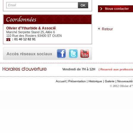
Olivier d'Ythurbide & Associé
Retour
Marché Serpette Stand 25, Allée 6
110 Rue des Rosiers 93400 ST OUEN
: 01 40 12 82 91
Vendredi de 7H à 12H
( Reservé aux professio
Accueil
|
Présentation
|
Historique
|
Galerie
|
Nouveauté
© 2012 Olivier d'