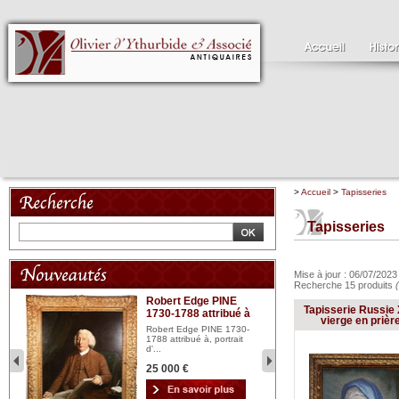
>
Accueil
>
Tapisseries
Tapisseries
Mise à jour : 06/07/202
Recherche 15 produits
Robert Edge PINE
C
Tapisserie Russie 
1730-1788 attribué à
18
bois
vierge en prière
n...
Robert Edge PINE 1730-
Cl
1788 attribué à, portrait
19
d'...
Hui
25 000 €
2 