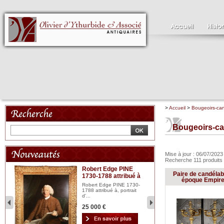
>
Accueil
>
Bougeoirs-ca
Bougeoirs-ca
Mise à jour : 06/07/202
Recherche 111 produits
Robert Edge PINE
C
Paire de candéla
1730-1788 attribué à
18
bois
époque Empir
n...
Robert Edge PINE 1730-
Cl
1788 attribué à, portrait
19
d'...
Hui
25 000 €
2 