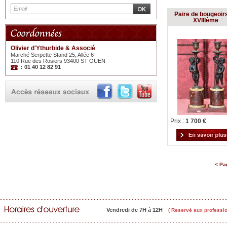
Paire de bougeoirs
XVIIIème
Olivier d'Ythurbide & Associé
Marché Serpette Stand 25, Allée 6
110 Rue des Rosiers 93400 ST OUEN
: 01 40 12 82 91
Prix :
1 700 €
< Pa
Vendredi de 7H à 12H
( Reservé aux professio