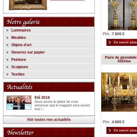
Luminaires
Prix :
7 800 €
Meubles
Objets d'art
Oeuvres sur papier
Paire de girandoles
Peinture
XIXème
Sculpture
Textiles
Eté 2016
Nous avons le plaisir de vous
annoncer que le magasin sera ouvert
tout l...
Voir toutes nos actualités
Prix :
4 800 €