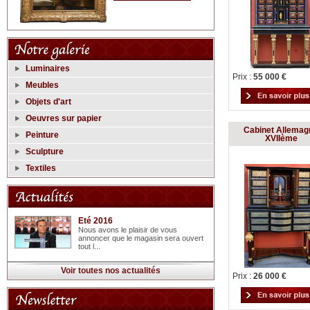
Luminaires
Prix :
55 000 €
Meubles
Objets d'art
Oeuvres sur papier
Cabinet Allemag
Peinture
XVIIème
Sculpture
Textiles
Eté 2016
Nous avons le plaisir de vous
annoncer que le magasin sera ouvert
tout l...
Voir toutes nos actualités
Prix :
26 000 €