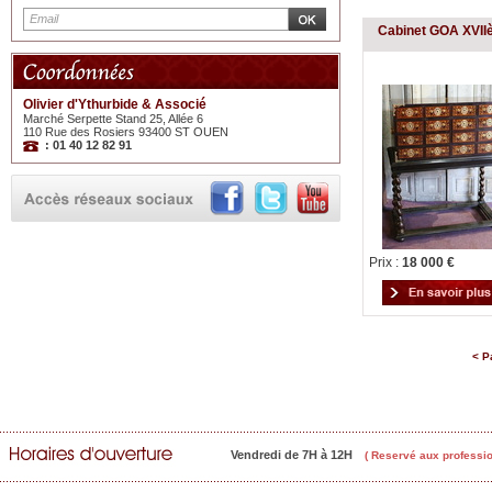
Cabinet GOA XVI
Olivier d'Ythurbide & Associé
Marché Serpette Stand 25, Allée 6
110 Rue des Rosiers 93400 ST OUEN
: 01 40 12 82 91
Prix :
18 000 €
< P
Vendredi de 7H à 12H
( Reservé aux professio