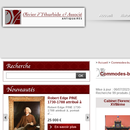
>
Accueil
>
Commodes-buf
Commodes-bu
Mise à jour : 06/07/202
Recherche 99 produits
Robert Edge PINE
C
Cabinet Floren
1730-1788 attribué à
18
bois
XVIIIème
n...
Robert Edge PINE 1730-
Cl
1788 attribué à, portrait
19
d'...
Hui
25 000 €
2 