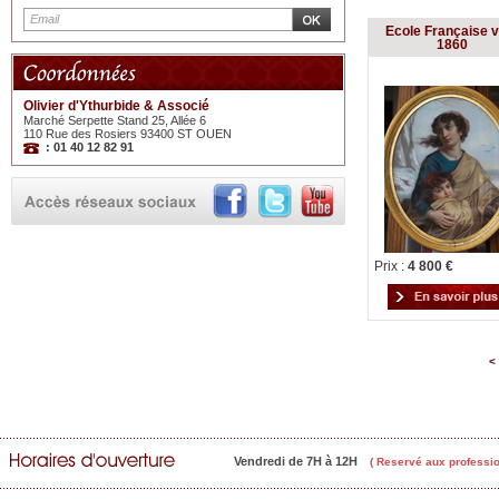
Ecole Française 
1860
Olivier d'Ythurbide & Associé
Marché Serpette Stand 25, Allée 6
110 Rue des Rosiers 93400 ST OUEN
: 01 40 12 82 91
Prix :
4 800 €
<
Vendredi de 7H à 12H
( Reservé aux professio