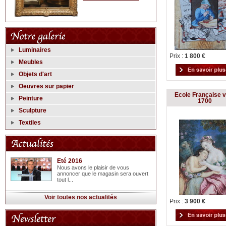
Luminaires
Prix :
1 800 €
Meubles
Objets d'art
Oeuvres sur papier
Ecole Française 
Peinture
1700
Sculpture
Textiles
Eté 2016
Nous avons le plaisir de vous
annoncer que le magasin sera ouvert
tout l...
Voir toutes nos actualités
Prix :
3 900 €