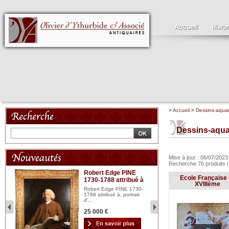
>
Accueil
>
Dessins-aquar
Dessins-aqua
Mise à jour : 06/07/202
Recherche 76 produits
Robert Edge PINE
C
Ecole Française
1730-1788 attribué à
18
bois
XVIIIème
n...
Robert Edge PINE 1730-
Cl
1788 attribué à, portrait
19
d'...
Hui
25 000 €
2 