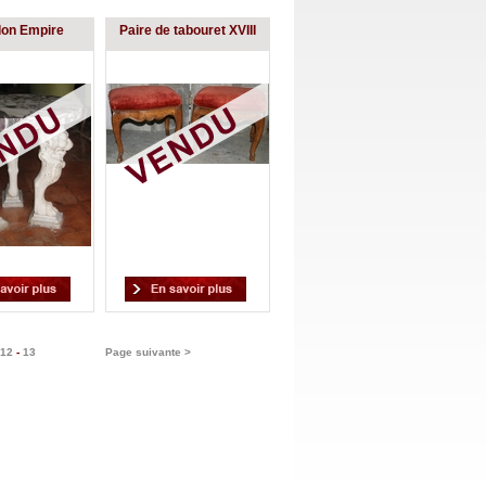
don Empire
Paire de tabouret XVIII
12
-
13
Page suivante >