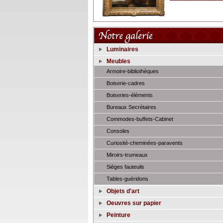
Luminaires
Meubles
Armoire-bibliothèques
Boiserie-cadres
Boiseries-éléments
Bureaux Secrétaires
Commodes-buffets-Cabinet
Consoles
Curiosité-cheminées-paravents
Miroirs-trumeaux
Sièges fauteuils
Tables-guéridons
Objets d'art
Oeuvres sur papier
Peinture