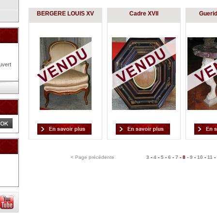
BERGERE LOUIS XV
Cadre XVII
Gueri
uvert
< Page précédente
3
-
4
-
5
-
6
-
7
-
8
-
9
-
10
-
11
-