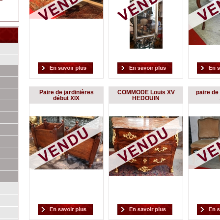
Paire de jardinières
COMMODE Louis XV
paire de
début XIX
HEDOUIN