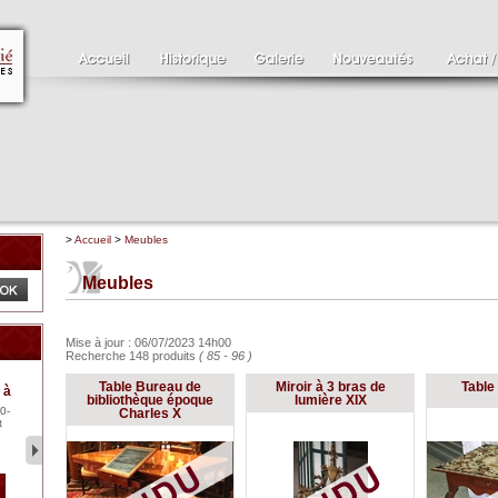
>
Accueil
>
Meubles
Meubles
Mise à jour : 06/07/2023 14h00
Recherche 148 produits
( 85 - 96 )
Clément SERVEAU
Pa
Table Bureau de
Miroir à 3 bras de
Table 
 à
1886-1972
XV
bibliothèque époque
lumière XIX
0-
Clément SERVEAU 1886-
Pai
Charles X
t
1972 "Portrait de Boxer"
ten
Hui...
br..
2 500 €
1 