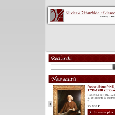
Mannequin XVIII
Robert Edge PINE
1730-1788 attribué
Mannequin articulé en bois
laqué et sculpté Espagn...
Robert Edge PINE 173
1788 attribué à, portrai
2 900 €
d'...
25 000 €