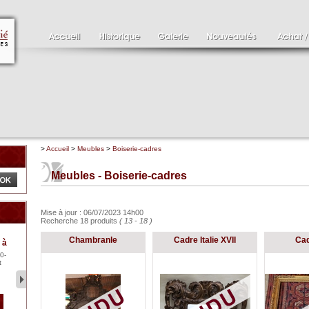
>
Accueil
>
Meubles
>
Boiserie-cadres
Meubles - Boiserie-cadres
Mise à jour : 06/07/2023 14h00
Recherche 18 produits
( 13 - 18 )
Clément SERVEAU
Pa
Chambranle
Cadre Italie XVII
Cad
 à
1886-1972
XV
0-
Clément SERVEAU 1886-
Pai
t
1972 "Portrait de Boxer"
ten
Hui...
br..
2 500 €
1 