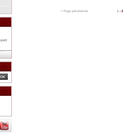
< Page précédente
1
-
2
uvert