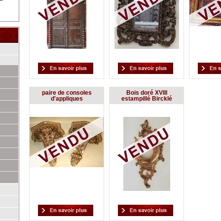
paire de consoles
Bois doré XVIII
d'appliques
estampillé Bircklé