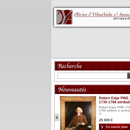
Mannequin XVIII
Robert Edge PINE
1730-1788 attribué
Mannequin articulé en bois
laqué et sculpté Espagn...
Robert Edge PINE 173
1788 attribué à, portrai
2 900 €
d'...
25 000 €