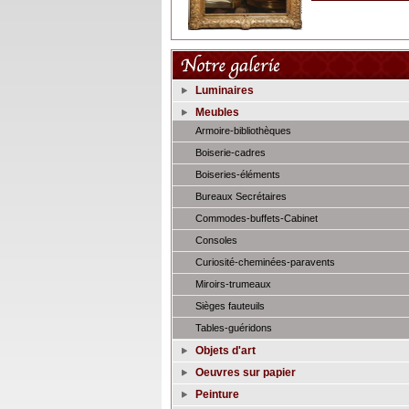
Luminaires
Meubles
Armoire-bibliothèques
Boiserie-cadres
Boiseries-éléments
Bureaux Secrétaires
Commodes-buffets-Cabinet
Consoles
Curiosité-cheminées-paravents
Miroirs-trumeaux
Sièges fauteuils
Tables-guéridons
Objets d'art
Oeuvres sur papier
Peinture