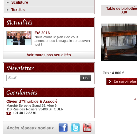
Sculpture
Table de biblioth
Textiles
XIX
Eté 2016
Nous avons le plaisir de vous
annoncer que le magasin sera ouvert
tout l...
Voir toutes nos actualités
Prix :
4 800 €
<
Olivier d'Ythurbide & Associé
Marché Serpette Stand 25, Allée 6
110 Rue des Rosiers 93400 ST OUEN
: 01 40 12 82 91