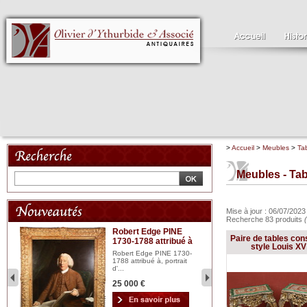
>
Accueil
>
Meubles
>
Ta
Meubles - Ta
Mise à jour : 06/07/202
Recherche 83 produits
Robert Edge PINE
C
Paire de tables con
1730-1788 attribué à
18
bois
style Louis XV
n...
Robert Edge PINE 1730-
Cl
1788 attribué à, portrait
19
d'...
Hui
25 000 €
2 