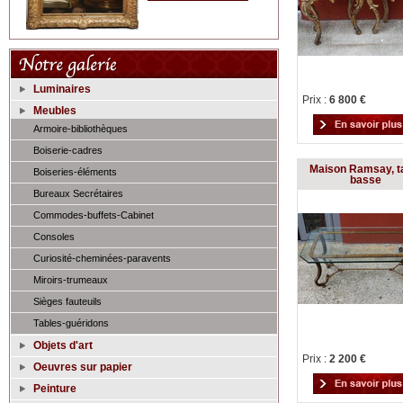
Luminaires
Prix :
6 800 €
Meubles
Armoire-bibliothèques
Boiserie-cadres
Maison Ramsay, t
Boiseries-éléments
basse
Bureaux Secrétaires
Commodes-buffets-Cabinet
Consoles
Curiosité-cheminées-paravents
Miroirs-trumeaux
Sièges fauteuils
Tables-guéridons
Objets d'art
Prix :
2 200 €
Oeuvres sur papier
Peinture