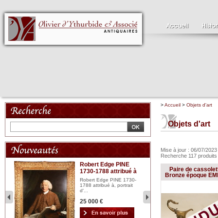
>
Accueil
>
Objets d'art
Objets d'art
Mise à jour : 06/07/202
Recherche 117 produit
Robert Edge PINE
C
Paire de cassolet
1730-1788 attribué à
18
bois
Bronze époque EM
n...
Robert Edge PINE 1730-
Cl
1788 attribué à, portrait
19
d'...
Hui
25 000 €
2 