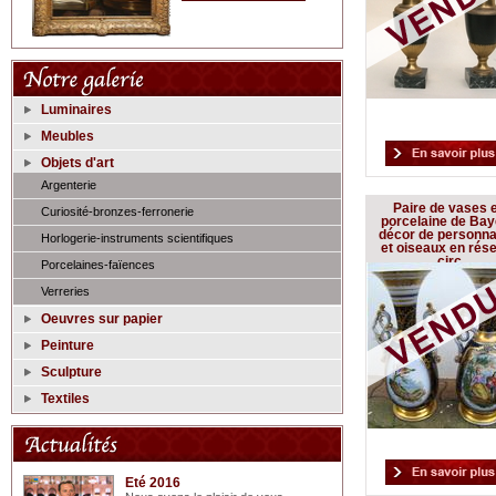
Luminaires
Meubles
Objets d'art
Argenterie
Paire de vases 
Curiosité-bronzes-ferronerie
porcelaine de Ba
décor de personn
Horlogerie-instruments scientifiques
et oiseaux en rés
circ
Porcelaines-faïences
Verreries
Oeuvres sur papier
Peinture
Sculpture
Textiles
Eté 2016