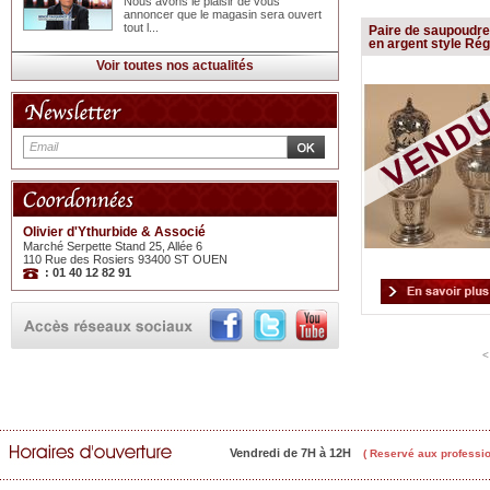
Nous avons le plaisir de vous
annoncer que le magasin sera ouvert
tout l...
Paire de saupoudr
en argent style Ré
Voir toutes nos actualités
Olivier d'Ythurbide & Associé
Marché Serpette Stand 25, Allée 6
110 Rue des Rosiers 93400 ST OUEN
: 01 40 12 82 91
<
Vendredi de 7H à 12H
( Reservé aux professio