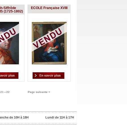
h-Siffrède
ECOLE Française XVIII
S (1725-1802)
-
21
-
22
Page suivante >
anche de 10H à 18H
Lundi de 11H à 17H