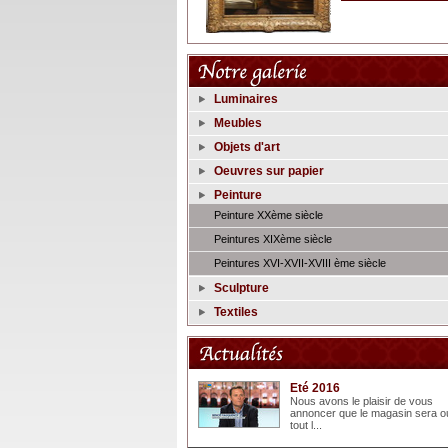
Luminaires
Meubles
Objets d'art
Oeuvres sur papier
Peinture
Peinture XXème siècle
Peintures XIXème siècle
Peintures XVI-XVII-XVIII ème siècle
Sculpture
Textiles
Eté 2016
Nous avons le plaisir de vous
annoncer que le magasin sera o
tout l...