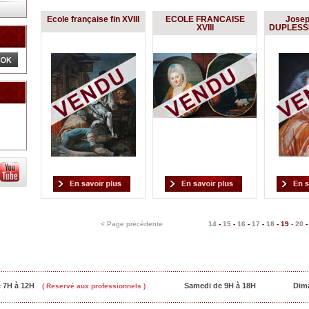
Ecole française fin XVIII
ECOLE FRANCAISE
Josep
XVIII
DUPLESSI
< Page précédente
14
-
15
-
16
-
17
-
18
-
19
-
20
e 7H à 12H
Samedi de 9H à 18H
Dim
( Reservé aux professionnels )