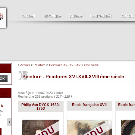
>
Accueil
>
Peinture
>
Peintures XVI-XVII-XVIII ème siècle
Peinture - Peintures XVI-XVII-XVIII ème siècle
Mise à jour : 06/07/2023 14h00
Recherche 262 produits
( 217 - 228 )
Clément SERVEAU
Pa
Philip Van DYCK 1680-
Ecole française XVIII
Ecole fran
 à
1886-1972
XV
1753
0-
Clément SERVEAU 1886-
Pai
t
1972 "Portrait de Boxer"
ten
Hui...
br..
2 500 €
1 