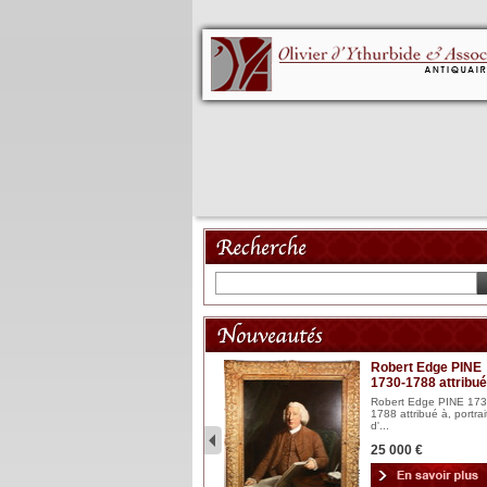
Mannequin XVIII
Robert Edge PINE
1730-1788 attribué
Mannequin articulé en bois
laqué et sculpté Espagn...
Robert Edge PINE 173
1788 attribué à, portrai
2 900 €
d'...
25 000 €