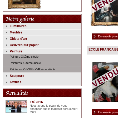
Luminaires
Meubles
Objets d'art
Oeuvres sur papier
ECOLE FRANCAISE 
Peinture
Peinture XXème siècle
Peintures XIXème siècle
Peintures XVI-XVII-XVIII ème siècle
Sculpture
Textiles
Eté 2016
Nous avons le plaisir de vous
annoncer que le magasin sera ouvert
tout l...