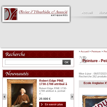
>
Accueil
>
Peinture
>
Pe
Peinture - Pei
Mise à jour : 06/07/202
Recherche 262 produit
Robert Edge PINE
C
Ecole Anglaise XV
1730-1788 attribué à
18
bois
n...
Robert Edge PINE 1730-
Cl
1788 attribué à, portrait
19
d'...
Hui
25 000 €
2 