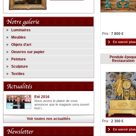
Luminaires
Prix :
7 800 €
Meubles
Objets d'art
Oeuvres sur papier
Pendule époqu
Peinture
Restauration
Sculpture
Textiles
Eté 2016
Nous avons le plaisir de vous
annoncer que le magasin sera ouvert
tout l...
Voir toutes nos actualités
Prix :
2 300 €