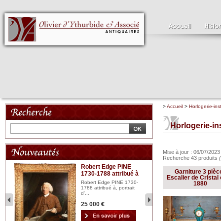
>
Accueil
>
Horlogerie-ins
Horlogerie-in
Mise à jour : 06/07/202
Recherche 43 produits
Robert Edge PINE
C
Garniture 3 pièc
1730-1788 attribué à
18
bois
Escalier de Cristal 
n...
Robert Edge PINE 1730-
Cl
1880
1788 attribué à, portrait
19
d'...
Hui
25 000 €
2 