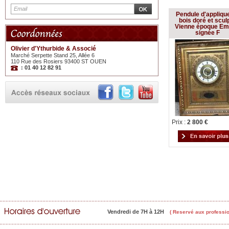
Pendule d'appliqu
bois doré et scul
Vienne époque Em
signée F
Olivier d'Ythurbide & Associé
Marché Serpette Stand 25, Allée 6
110 Rue des Rosiers 93400 ST OUEN
: 01 40 12 82 91
Prix :
2 800 €
Vendredi de 7H à 12H
( Reservé aux professio