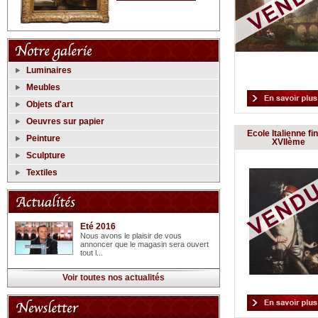
Luminaires
Meubles
Objets d'art
Oeuvres sur papier
Ecole Italienne fi
Peinture
XVIIème
Sculpture
Textiles
Eté 2016
Nous avons le plaisir de vous
annoncer que le magasin sera ouvert
tout l...
Voir toutes nos actualités