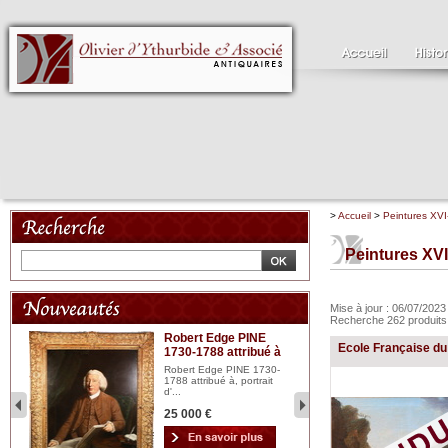
>
Accueil
>
Peintures XVI
Peintures XVI
Mise à jour : 06/07/202
Recherche 262 produit
Robert Edge PINE
C
Ecole Française du 
1730-1788 attribué à
18
bois
n...
Robert Edge PINE 1730-
Cl
1788 attribué à, portrait
19
d'...
Hui
25 000 €
2 